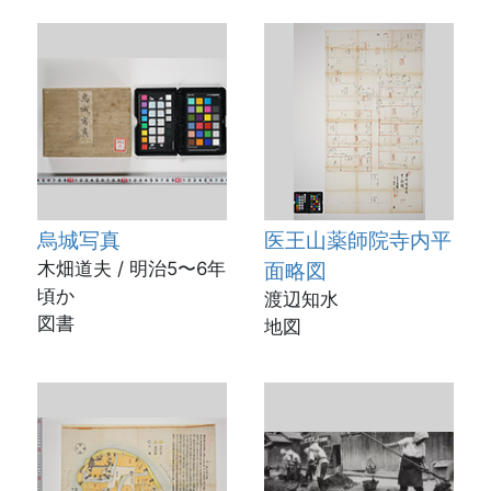
烏城写真
医王山薬師院寺内平
木畑道夫 / 明治5〜6年
面略図
頃か
渡辺知水
図書
地図