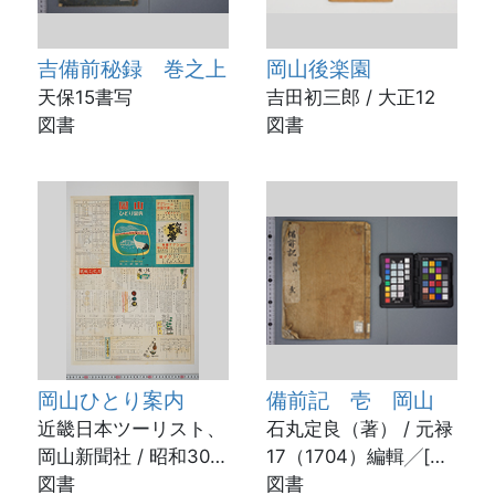
吉備前秘録 巻之上
岡山後楽園
天保15書写
吉田初三郎 / 大正12
図書
図書
岡山ひとり案内
備前記 壱 岡山
近畿日本ツーリスト、
石丸定良（著） / 元禄
岡山新聞社 / 昭和30年
17（1704）編輯╱[宝
代か
図書
永2（1705）書写]
図書