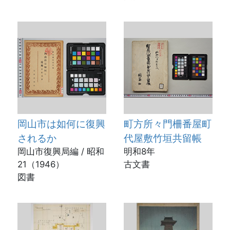
岡山市は如何に復興
町方所々門柵番屋町
されるか
代屋敷竹垣共留帳
岡山市復興局編 / 昭和
明和8年
21（1946）
古文書
図書