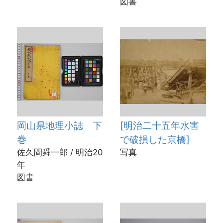
図書
岡山県地理小誌 下
[明治二十五年水害
巻
で破損した京橋]
佐久間舜一郎 / 明治20
写真
年
図書