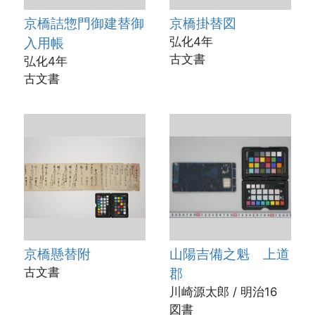
京橋詰惣門御建替御
京橋掛替図
入用帳
弘化4年
古文書
弘化4年
古文書
京橋懸替附
山陽吉備之魁 上道
古文書
郡
川崎源太郎 / 明治16
図書