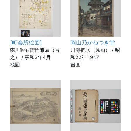
[町会所絵図]
岡山乃かねつき堂
森川吟右衛門雅辰（写
川瀬把水（原画） / 昭
之） / 享和3年4月
和22年 1947
地図
書画