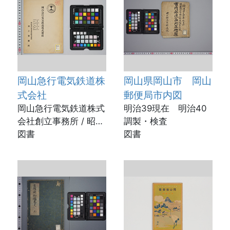
岡山急行電気鉄道株
岡山県岡山市 岡山
式会社
郵便局市内図
岡山急行電気鉄道株式
明治39現在 明治40
会社創立事務所 / 昭和
調製・検査
29（1954）
図書
図書