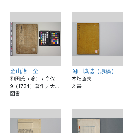
金山詣 全
岡山城誌（原稿）
和田氏（著） / 享保
木畑道夫
9（1724）著作／天明
図書
元（1781）書写
図書