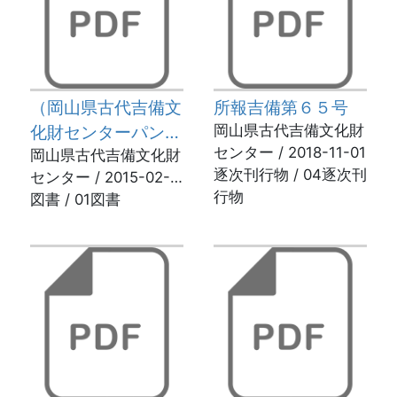
（岡山県古代吉備文
所報吉備第６５号
化財センターパンフ
岡山県古代吉備文化財
センター / 2018-11-01
レット）攻略！おか
岡山県古代吉備文化財
逐次刊行物 / 04逐次刊
センター / 2015-02-
やまの中世城館 第
行物
02
図書 / 01図書
１巻（備前国東部
編）