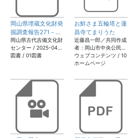
岡山県埋蔵文化財発
お鮮さま五輪塔と蓮
掘調査報告271－大
昌寺てまりうた
林遺跡 城田遺跡
岡山県古代吉備文化財
近藤昌一郎／共同作成
センター / 2025-04-
者：岡山市中央公民館
宮坂遺跡
23
図書 / 01図書
マダムコーラス
ウェブコンテンツ / 10
ホームページ