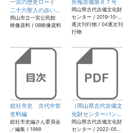
一宮の歴史ロード
所報吉備第６７号
二十六聖人の歩いた
岡山県古代吉備文化財
センター / 2019-10-
道
岡山市立一宮公民館
10
逐次刊行物 / 04逐次刊
映像資料 / 08映像資料
行物
総社市史 古代中世
（岡山県古代吉備文
史料編
化財センターパンフ
総社市史編さん委員会
レット）発掘！南山
岡山県古代吉備文化財
／編集 / 1988
センター / 2022-05-
城跡