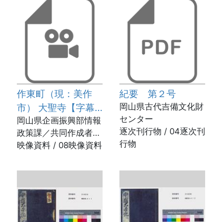
作東町（現：美作
紀要 第２号
市） 大聖寺【字幕
岡山県古代吉備文化財
センター
付き】
岡山県企画振興部情報
逐次刊行物 / 04逐次刊
政策課／共同作成者：
行物
作東町、岡山要約筆記
映像資料 / 08映像資料
クラブ