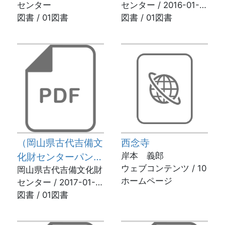
センター
センター / 2016-01-
丸跡
やまの中世城館 第
図書 / 01図書
28
図書 / 01図書
２巻（備前国西部
編）
（岡山県古代吉備文
西念寺
化財センターパンフ
岸本 義郎
ウェブコンテンツ / 10
レット）攻略！おか
岡山県古代吉備文化財
ホームページ
センター / 2017-01-
やまの中世城館 第
23
図書 / 01図書
３巻（美作国東部
編）