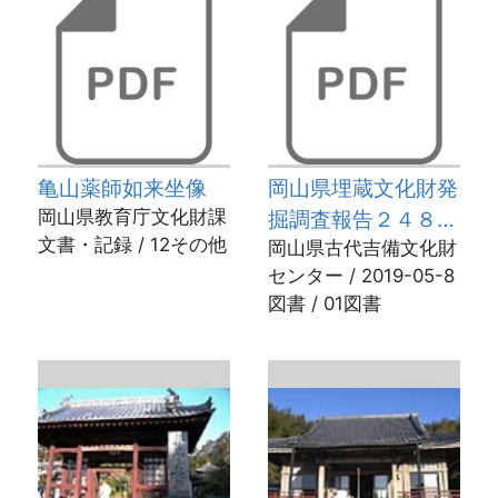
亀山薬師如来坐像
岡山県埋蔵文化財発
岡山県教育庁文化財課
掘調査報告２４８
文書・記録 / 12その他
新池尻遺跡
岡山県古代吉備文化財
センター / 2019-05-8
図書 / 01図書