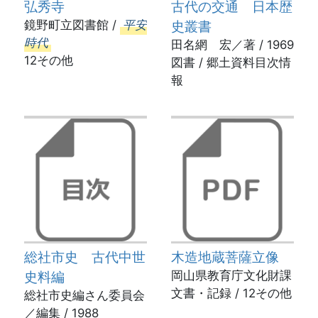
弘秀寺
古代の交通 日本歴
鏡野町立図書館 /
平安
史叢書
時代
田名網 宏／著 / 1969
12その他
図書 / 郷土資料目次情
報
総社市史 古代中世
木造地蔵菩薩立像
史料編
岡山県教育庁文化財課
文書・記録 / 12その他
総社市史編さん委員会
／編集 / 1988