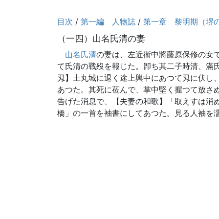
目次
/
第一編 人物誌
/
第一章 黎明期（堺
（一四）山名氏清の妻
山名氏清
の妻は、左近衞中將藤原保修の女
て氏清の戰歿を報じた。卽ち其二子時清、滿
刄】土丸城に退く途上輿中にあつて刄に伏し
あつた。其死に莅んで、掌中堅く握つて放さ
告げた消息で、【夫妻の和歌】「取えすは消
橋」の一首を袖書にしてあつた。見る人袖を