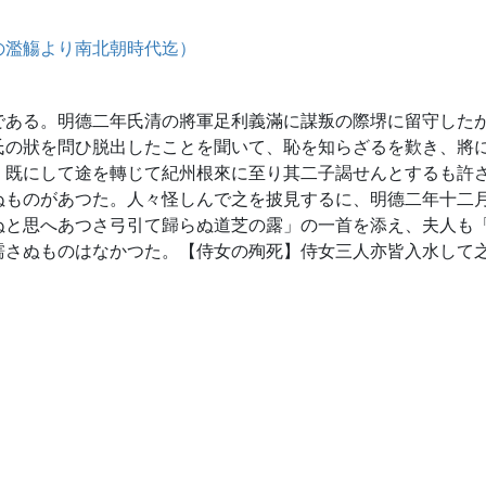
の濫觴より南北朝時代迄）
である。明德二年氏清の將軍足利義滿に謀叛の際堺に留守した
氏の狀を問ひ脱出したことを聞いて、恥を知らざるを歎き、將
、既にして途を轉じて紀州根來に至り其二子謁せんとするも許
ぬものがあつた。人々怪しんで之を披見するに、明德二年十二
ぬと思へあつさ弓引て歸らぬ道芝の露」の一首を添え、夫人も
濡さぬものはなかつた。【侍女の殉死】侍女三人亦皆入水して