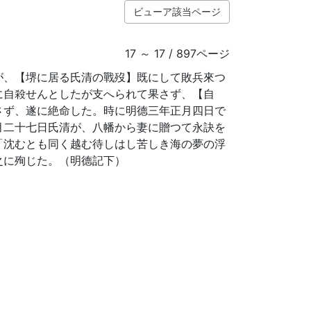
ビューア該当ページ
17 ～ 17 / 897ページ
が、【堺に居る氏清の戰歿】既にして敗兵來つ
に自殺せんとしたが支へられて果さず、【自
さず、遂に絶命した。時に明德三年正月四日で
月二十七日氏清が、八幡から妻に贈つて永訣を
「沈むとも同く越む待しはし苦しき海の夢の浮
之に殉じた。（明德記下）