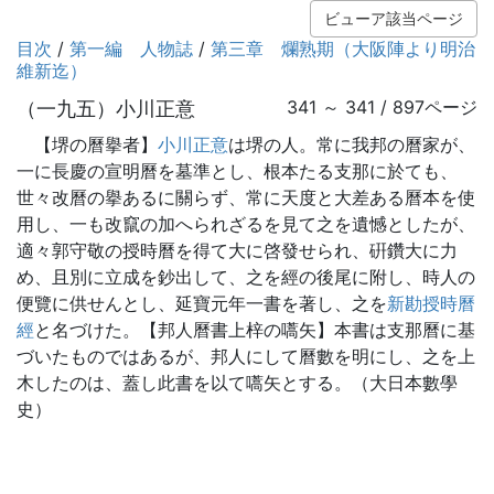
ビューア該当ページ
目次
/
第一編 人物誌
/
第三章 爛熟期（大阪陣より明治
維新迄）
（一九五）小川正意
341 ～ 341 / 897ページ
【堺の曆擧者】
小川正意
は堺の人。常に我邦の曆家が、
一に長慶の宣明曆を墓準とし、根本たる支那に於ても、
世々改曆の擧あるに關らず、常に天度と大差ある曆本を使
用し、一も改竄の加へられざるを見て之を遺憾としたが、
適々郭守敬の授時曆を得て大に啓發せられ、硏鑽大に力
め、且別に立成を鈔出して、之を經の後尾に附し、時人の
便覽に供せんとし、延寶元年一書を著し、之を
新勘授時曆
經
と名づけた。【邦人曆書上梓の嚆矢】本書は支那曆に基
づいたものではあるが、邦人にして曆數を明にし、之を上
木したのは、蓋し此書を以て嚆矢とする。（大日本數學
史）