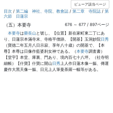
ビューア該当ページ
目次
/
第二編 神社、寺院、教會誌
/
第二章 寺院誌
/
第
六節 日蓮宗
（五）本要寺
676 ～ 677 / 897ページ
本要寺
は
榮長山
と號し、【位置】新在家町東二丁にあ
り、日蓮宗本滿寺末、寺格平僧跡。【開基】玉洞妙院
日秀
（寶德二年五月八日示寂、享年八十歳）の開基で、【本
尊】本尊は日像作藍婆刹女神である。（
本要寺
調査書）
【堂宇】本堂、庫裏、門あり、境内百七十八坪。（社寺明
細帳）【什寶】什寶に開山
日秀
上人作日蓮木像一軀、傳運
慶作大黑天像一軀、日元上人筆曼荼羅一幅等がある。