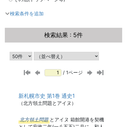
検索条件を追加
検索結果
: 5件
/ 1ページ
新札幌市史 第1巻 通史1
（北方領土問題とアイヌ）
北方領土問題
とアイヌ 箱館開港を契機
として安政二年(一八五五)二月に、和人