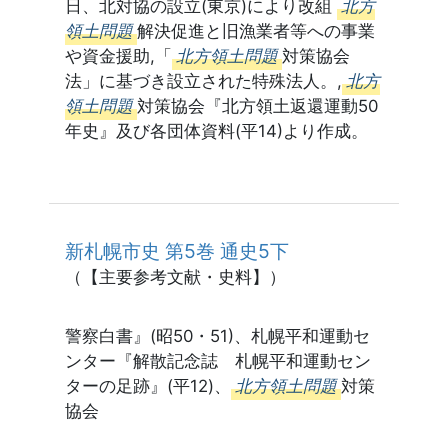
日、北対協の設立(東京)により改組
北方
領土問題
解決促進と旧漁業者等への事業
や資金援助,「
北方領土問題
対策協会
法」に基づき設立された特殊法人。,
北方
領土問題
対策協会『北方領土返還運動50
年史』及び各団体資料(平14)より作成。
新札幌市史 第5巻 通史5下
（【主要参考文献・史料】）
警察白書』(昭50・51)、札幌平和運動セ
ンター『解散記念誌 札幌平和運動セン
ターの足跡』(平12)、
北方領土問題
対策
協会