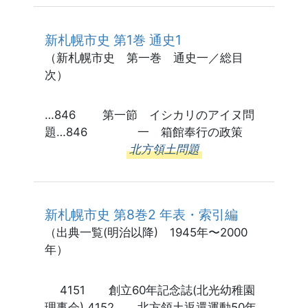
新札幌市史 第1巻 通史1
（新札幌市史 第一巻 通史一／総目
次）
…846 第一節 イシカリのアイヌ問
題…846 一 箱館奉行の政策
北方領土問題
新札幌市史 第8巻2 年表・索引編
（出典一覧(明治以降) 1945年〜2000
年）
4151 創立60年記念誌(北光幼稚園
理事会) 4152 北方領土返還運動50年