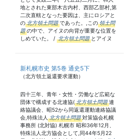
地とされた東部木古内村、西部乙部村,第
二次直轄となった要因は、主にロシアと
の
北方領土問題
であった。,この
領土問
題
の中で、アイヌの向背が重要な位置を
しめていた。 /
北方領土問題
とアイヌ
新札幌市史 第5巻 通史5下
（北方領土返還要求運動）
四十三年、青年・女性・労働など広範な
団体で構成する北連協(
北方領土問題
連
絡協議会、昭52から同返還運動連絡協議
会,特殊法人
北方領土問題
対策協会札幌
事務所 (北対協) 札幌市 昭和36年12月、
特殊法人北方協会として,同44年5月22