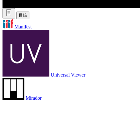
目録
Manifest
Universal Viewer
Mirador
IIIFマニフェストURL
https://adeac.jp/viewitem/taito-lib/viewer/ii
ジャンル
絵はがき
資料ID
eh_0648
地域
その他都内
資料名1
新宿御苑 御殿林泉