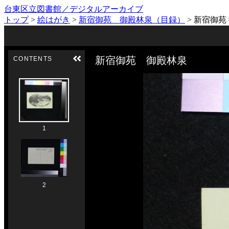
台東区立図書館／デジタルアーカイブ
トップ
>
絵はがき
>
新宿御苑 御殿林泉（目録）
>
新宿御苑
Skip to downloads and alternative formats
Media Viewer
新宿御苑 御殿林泉
CONTENTS
1
2