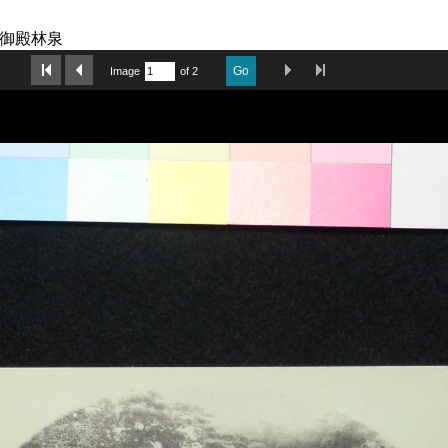
 御殿林泉
Last Page
Next Image
Previous Image
First Image
Go
Image
of 2