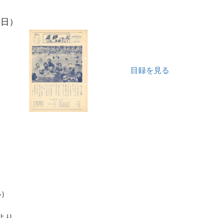
7日）
目録を見る
小）
より