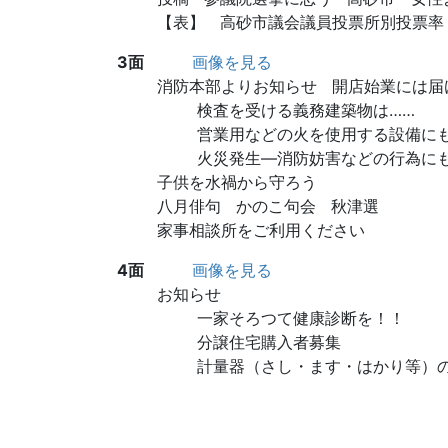
【表】 高砂市議会議員投票所別投票率
3面
画像を見る
消防本部よりお知らせ 開店始業には届
検査を受ける義務建築物は……
営業用などの火を使用する設備に
火災発生―消防妨害などの行為に
子供を水禍から守ろう
八月俳句 かのこ句会 秋津選
家事相談所をご利用ください
4面
画像を見る
お知らせ
一家そろつて健康診断を！！
分譲住宅購入者募集
計量器（さし・ます・はかり等）