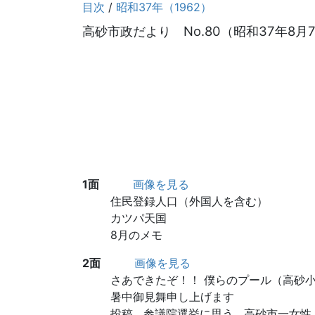
目次
/
昭和37年（1962）
高砂市政だより No.80（昭和37年8月
1面
画像を見る
住民登録人口（外国人を含む）
カツパ天国
8月のメモ
2面
画像を見る
さあできたぞ！！ 僕らのプール（高砂
暑中御見舞申し上げます
投稿 参議院選挙に思う 高砂市一女性