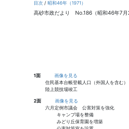
目次
/
昭和46年（1971）
高砂市政だより No.186（昭和46年7月
1面
画像を見る
住民基本台帳登載人口（外国人を含む）
陸上競技場竣工
2面
画像を見る
六月定例市議会 公害対策を強化
キャンプ場を整備
みどり丘保育園を増築
公害対策室を設置