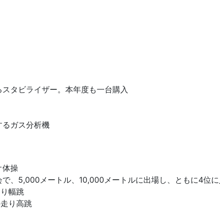
るスタビライザー。本年度も一台購入
するガス分析機
オ体操
、5,000メートル、10,000メートルに出場し、ともに4
走り幅跳
の走り高跳