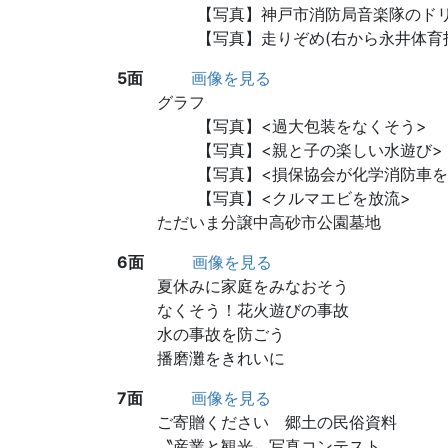
【写真】神戸市消防局音楽隊のド
【写真】走りぞめ(右から永井体育
5面
画像を見る
グラフ
【写真】<過大包装をなくそう>
【写真】<親と子の楽しい水遊び>
【写真】<損保協会が化学消防車を
【写真】<クルマエビを放流>
ただいま分譲中高砂市公園墓地
6面
画像を見る
夏休みに家庭をみなおそう
なくそう！花火遊びの事故
水の事故を防ごう
播磨灘をきれいに
7面
画像を見る
ご寄贈ください 郷土の民俗資料
〝産業と観光〟写真コンテスト