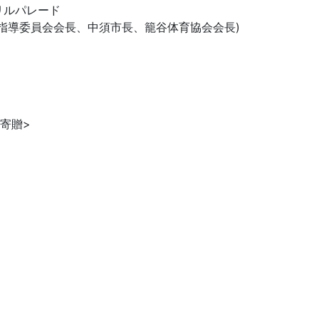
リルパレード
指導委員会会長、中須市長、籠谷体育協会会長)
寄贈>