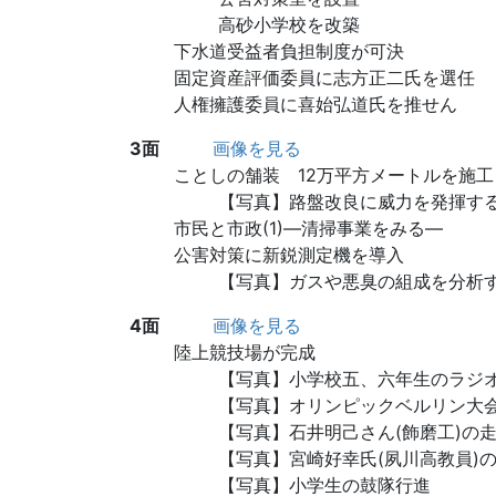
高砂小学校を改築
下水道受益者負担制度が可決
固定資産評価委員に志方正二氏を選任
人権擁護委員に喜始弘道氏を推せん
3面
画像を見る
ことしの舗装 12万平方メートルを施工
【写真】路盤改良に威力を発揮す
市民と市政(1)―清掃事業をみる―
公害対策に新鋭測定機を導入
【写真】ガスや悪臭の組成を分析
4面
画像を見る
陸上競技場が完成
【写真】小学校五、六年生のラジ
【写真】オリンピックベルリン大会で
【写真】石井明己さん(飾磨工)の
【写真】宮崎好幸氏(夙川高教員)
【写真】小学生の鼓隊行進