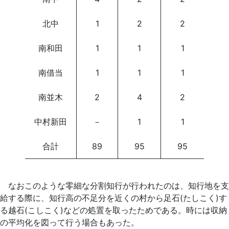
北中
1
2
2
南和田
1
1
1
南借当
1
1
1
南並木
2
4
2
中村新田
－
1
1
合計
89
95
95
なおこのような零細な分割知行が行われたのは、知行地を支
給する際に、知行高の不足分を近くの村から足石(たしこく)す
る越石(こしこく)などの処置を取ったためである。時には収納
の平均化を図って行う場合もあった。