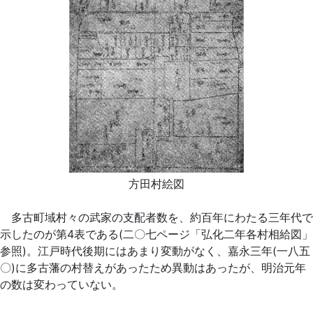
方田村絵図
多古町域村々の武家の支配者数を、約百年にわたる三年代で
示したのが第4表である(二〇七ページ「弘化二年各村相給図」
参照)。江戸時代後期にはあまり変動がなく、嘉永三年(一八五
〇)に多古藩の村替えがあったため異動はあったが、明治元年
の数は変わっていない。