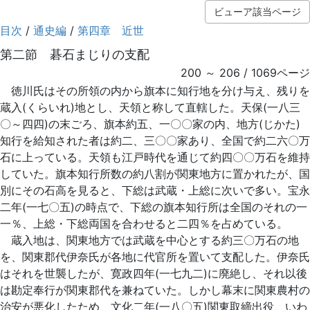
ビューア該当ページ
目次
/
通史編
/
第四章 近世
第二節 碁石まじりの支配
200 ～ 206 / 1069ページ
徳川氏はその所領の内から旗本に知行地を分け与え、残りを
蔵入(くらいれ)地とし、天領と称して直轄した。天保(一八三
〇～四四)の末ごろ、旗本約五、一〇〇家の内、地方(じかた)
知行を給知された者は約二、三〇〇家あり、全国で約二六〇万
石に上っている。天領も江戸時代を通じて約四〇〇万石を維持
していた。旗本知行所数の約八割が関東地方に置かれたが、国
別にその石高を見ると、下総は武蔵・上総に次いで多い。宝永
二年(一七〇五)の時点で、下総の旗本知行所は全国のそれの一
一％、上総・下総両国を合わせると二四％を占めている。
蔵入地は、関東地方では武蔵を中心とする約三〇万石の地
を、関東郡代伊奈氏が各地に代官所を置いて支配した。伊奈氏
はそれを世襲したが、寛政四年(一七九二)に廃絶し、それ以後
は勘定奉行が関東郡代を兼ねていた。しかし幕末に関東農村の
治安が悪化したため、文化二年(一八〇五)関東取締出役、いわ