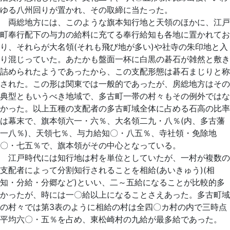
ゆる八州回りが置かれ、その取締に当たった。
両総地方には、このような旗本知行地と天領のほかに、江戸
町奉行配下の与力の給料に充てる奉行給知も各地に置かれてお
り、それらが大名領(それも飛び地が多い)や社寺の朱印地と入
り混じっていた。あたかも盤面一杯に白黒の碁石が雑然と敷き
詰められたようであったから、この支配形態は碁石まじりと称
された。この形は関東では一般的であったが、房総地方はその
典型ともいうべき地域で、多古町一帯の村々もその例外ではな
かった。以上五種の支配者の多古町域全体に占める石高の比率
は幕末で、旗本領六一・六％、大名領二九・八％(内、多古藩
一八％)、天領七％、与力給知〇・八五％、寺社領・免除地
〇・七五％で、旗本領がその中心となっている。
江戸時代には知行地は村を単位としていたが、一村が複数の
支配者によって分割知行されることを相給(あいきゅう)(相
知・分給・分郷など)といい、二～五給になることが比較的多
かったが、時には一〇給以上になることさえあった。多古町域
の村々では第3表のように相給の村は全四〇カ村の内で三時点
平均六〇・五％を占め、東松崎村の九給が最多給であった。