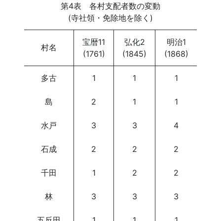
第4表 各村支配者数の変動
(寺社領・免除地を除く)
宝暦11
弘化2
明治1
村名
(1761)
(1845)
(1868)
多古
1
1
1
島
2
1
1
水戸
3
3
4
石成
2
2
2
千田
1
2
2
林
3
3
3
五反田
1
1
1