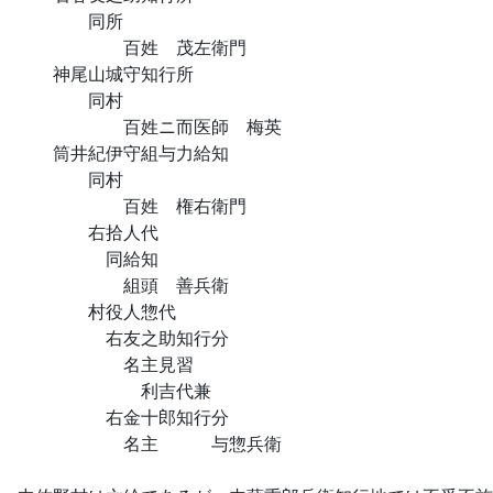
同所
百姓 茂左衛門
神尾山城守知行所
同村
百姓ニ而医師 梅英
筒井紀伊守組与力給知
同村
百姓 権右衛門
右拾人代
同給知
組頭 善兵衛
村役人惣代
右友之助知行分
名主見習
利吉代兼
右金十郎知行分
名主 与惣兵衛