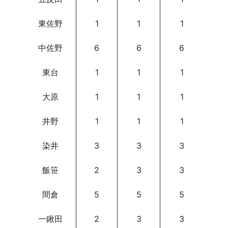
東佐野
1
1
1
中佐野
6
6
6
東台
1
1
1
大原
1
1
1
井野
1
1
1
染井
3
3
3
飯笹
2
3
3
間倉
5
5
5
一鍬田
2
3
3