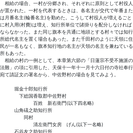
相給の場合、一村が分郷され、それぞれに原則として村役人
が置かれた。一村を代表するときは、各名主が交代で年番また
は月番名主(輪番名主)を勤めた。こうして村役人が増えるごと
に村入用(村費)は増え、知行所単位で諸掛りを配分しなければ
ならなかった。また同じ旗本を共通に地頭とする村々では知行
所総代名主を置く場合もあった。また千田村のように天領に住
民が一名もなく、旗本知行地の名主が天領の名主を兼ねている
所もあった。
相給の村の一例として、本章第六節の「日蓮宗不受不施派の
法難」の項に引用した、天保十一年十一月十六日付の寺社奉行
宛て請証文の署名から、中佐野村の場合を見てみよう。
堀金十郎知行所
下総国香取郡中佐野村
百姓 新右衛門(以下四名略)
山角礒之助知行所
同村
清左衛門女房 げん(以下一名略)
石谷友之助知行所