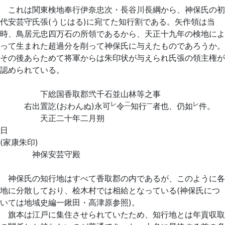
これは関東検地奉行伊奈忠次・長谷川長綱から、神保氏の初
代安芸守氏張(うじはる)に宛てた知行割である。矢作領は当
時、鳥居元忠四万石の所領であるから、天正十九年の検地によ
って生まれた超過分を削って神保氏に与えたものであろうか。
その後あらためて将軍からは朱印状が与えられ氏張の領主権が
認められている。
下総国香取郡弐千石並山林等之事
レ
二
一
レ
右出置訖(おわんぬ)永可
令
知行
者也、仍如
件。
天正二十年二月朔
(家康朱印)
神保安芸守殿
神保氏の知行地はすべて香取郡の内であるが、このように各
地に分散しており、桧木村では相給となっている(神保氏につ
いては地域史編一鍬田・高津原参照)。
旗本は江戸に集住させられていたため、知行地とは年貢収取