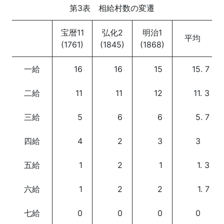
第3表 相給村数の変遷
宝暦11
弘化2
明治1
平均
(1761)
(1845)
(1868)
一給
16
16
15
15. 7
二給
11
11
12
11. 3
三給
5
6
6
5. 7
四給
4
2
3
3
五給
1
2
1
1. 3
六給
1
2
2
1. 7
七給
0
0
0
0