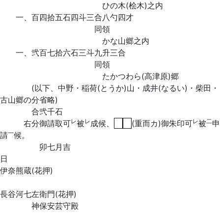
ひの木(桧木)之内
一、百四拾五石四斗三合八勺四才
同領
かな山郷之内
一、弐百七拾六石三斗九升三合
同領
たかつわら(高津原)郷
(以下、中野・稲荷(とうか)山・成井(なるい)・柴田・
古山郷の分省略)
合弐千石
レ
レ
レ
二
右分御請取可
被
成候、
(重而カ)御朱印可
被
申
一
請
候。
卯七月吉
伊奈熊蔵(花押)
長谷河七左衛門(花押)
神保安芸守殿