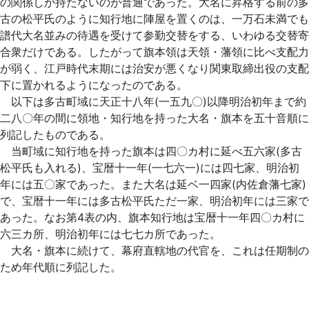
の関係しか持たないのが普通であった。大名に昇格する前の多
古の松平氏のように知行地に陣屋を置くのは、一万石未満でも
譜代大名並みの待遇を受けて参勤交替をする、いわゆる交替寄
合衆だけである。したがって旗本領は天領・藩領に比べ支配力
が弱く、江戸時代末期には治安が悪くなり関東取締出役の支配
下に置かれるようになったのである。
以下は多古町域に天正十八年(一五九〇)以降明治初年まで約
二八〇年の間に領地・知行地を持った大名・旗本を五十音順に
列記したものである。
当町域に知行地を持った旗本は四〇カ村に延べ五六家(多古
松平氏も入れる)、宝暦十一年(一七六一)には四七家、明治初
年には五〇家であった。また大名は延ベ一四家(内佐倉藩七家)
で、宝暦十一年には多古松平氏ただ一家、明治初年には三家で
あった。なお第4表の内、旗本知行地は宝暦十一年四〇カ村に
六三カ所、明治初年には七七カ所であった。
大名・旗本に続けて、幕府直轄地の代官を、これは任期制の
ため年代順に列記した。