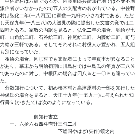
中佐野村は六給であるが、内藤重郎兵衛知行地では不受不施
派信者がいなかったので五人の支配者の名が出ている。中佐野
村は弘化二年(一八四五)に家数一九軒の小さな村である。ただ
し天保九年(一八三八)の大巡見の際に提出した文書の覚では二
四軒とある。家数の内訳を見ると、弘化二年の場合、堀給が七
軒、山角給二軒、石谷給三軒、神尾給二軒、内藤給二軒、町与
力給が三軒である。そしてそれぞれに村役人が置かれ、五人組
も別になっていた。
相給の場合、同じ村でも支配者によって年貢率が異なること
があり、幕末から明治初期に川島村では中島氏の年貢が三八％
であったのに対し、中根氏の場合は四八％と一〇％も違ってい
た。
分散知行について、初め桧木村と高津原村の一部を知行した
神保氏の場合を見ると、天正十九年(一五九一)に与えられた知
行書立(かきたて)は次のようになっている。
御知行書立
一、六拾六石四斗壱升三勺二才
下総国やはぎ(矢作)領之内