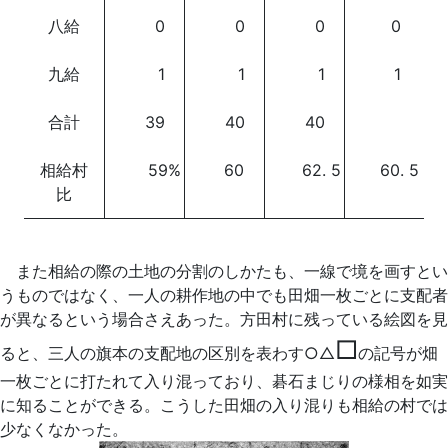
八給
0
0
0
0
九給
1
1
1
1
合計
39
40
40
相給村
59%
60
62. 5
60. 5
比
また相給の際の土地の分割のしかたも、一線で境を画すとい
うものではなく、一人の耕作地の中でも田畑一枚ごとに支配者
が異なるという場合さえあった。方田村に残っている絵図を見
□
ると、三人の旗本の支配地の区別を表わす○△
の記号が畑
一枚ごとに打たれて入り混っており、碁石まじりの様相を如実
に知ることができる。こうした田畑の入り混りも相給の村では
少なくなかった。