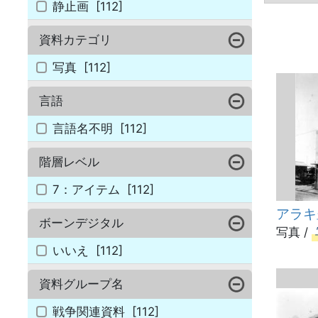
静止画
[112]
資料カテゴリ
写真
[112]
言語
言語名不明
[112]
階層レベル
7：アイテム
[112]
アラキ
ボーンデジタル
写真 /
いいえ
[112]
資料グループ名
戦争関連資料
[112]