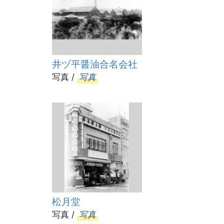
井ヅ平醤油合名会社
写真 /
写真
松月堂
写真 /
写真