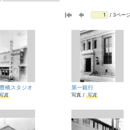
/ 3ペー
豊橋スタジオ
第一銀行
写真
写真 /
写真