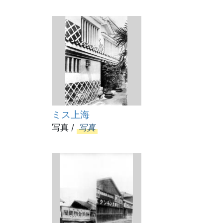
ミス上海
写真 /
写真