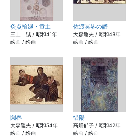
灸点輪廻・黄土
佐渡冥界の譜
三上 誠 / 昭和41年
大森運夫 / 昭和48年
絵画 / 絵画
絵画 / 絵画
闌春
惜陽
大森運夫 / 昭和54年
高畑郁子 / 昭和42年
絵画 / 絵画
絵画 / 絵画