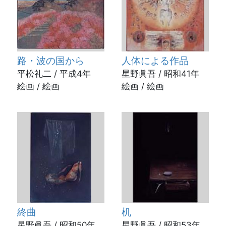
路・波の国から
人体による作品
平松礼二 / 平成4年
星野眞吾 / 昭和41年
絵画 / 絵画
絵画 / 絵画
終曲
机
星野眞吾 / 昭和50年
星野眞吾 / 昭和53年