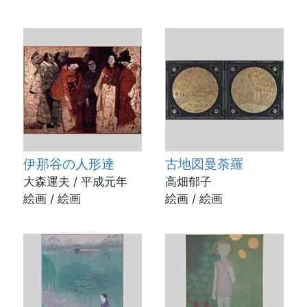
伊那谷の人形達
古地図曼荼羅
大森運夫 / 平成元年
高畑郁子
絵画 / 絵画
絵画 / 絵画