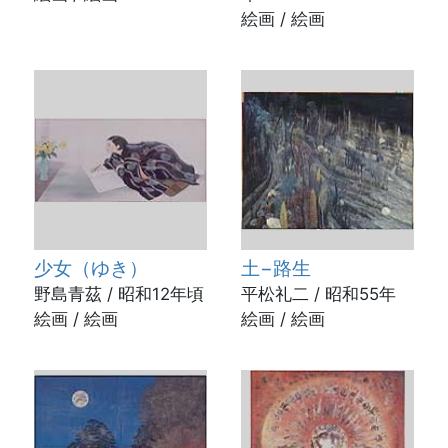
絵画 / 絵画
少女（ゆき）
土−路生
野島青茲 / 昭和12年頃
平松礼二 / 昭和55年
絵画 / 絵画
絵画 / 絵画