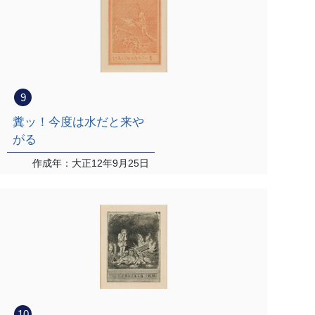
9
糞ッ！今度は水だと来や
がる
作成年：大正12年9月25日
10