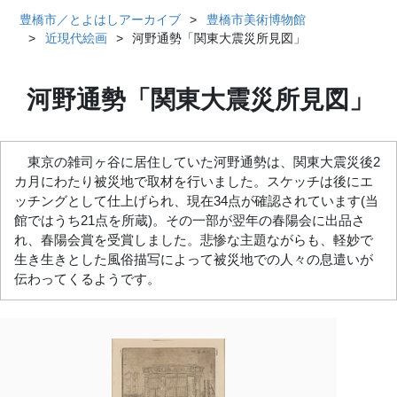
豊橋市／とよはしアーカイブ
豊橋市美術博物館
近現代絵画
河野通勢「関東大震災所見図」
河野通勢「関東大震災所見図」
東京の雑司ヶ谷に居住していた河野通勢は、関東大震災後2
カ月にわたり被災地で取材を行いました。スケッチは後にエ
ッチングとして仕上げられ、現在34点が確認されています(当
館ではうち21点を所蔵)。その一部が翌年の春陽会に出品さ
れ、春陽会賞を受賞しました。悲惨な主題ながらも、軽妙で
生き生きとした風俗描写によって被災地での人々の息遣いが
伝わってくるようです。