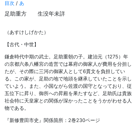
目次
/
あ
足助重方 生没年未詳
（あすけしげかた）
【古代・中世】
鎌倉時代中期の武士。足助重朝の子。建治元（1275）年
の京都六条八幡宮の造営では幕府の御家人が費用を分担し
たが、その際に三河の御家人として6貫文を負担してい
る。この家が、足助の地で地頭を継承していたことを示し
ていよう。また、小国ながら佐渡の国守となっており、従
五位下に昇り、御所への昇殿を果たすなど、足助氏は貴族
社会特に天皇家との関係が深かったことをうかがわせる人
物である。
『新修豊田市史』関係箇所：2巻230ページ