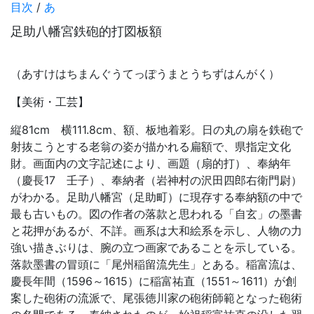
目次
/
あ
足助八幡宮鉄砲的打図板額
（あすけはちまんぐうてっぽうまとうちずはんがく）
【美術・工芸】
縦81cm 横111.8cm、額、板地着彩。日の丸の扇を鉄砲で
射抜こうとする老翁の姿が描かれる扁額で、県指定文化
財。画面内の文字記述により、画題（扇的打）、奉納年
（慶長17 壬子）、奉納者（岩神村の沢田四郎右衛門尉）
がわかる。足助八幡宮（足助町）に現存する奉納額の中で
最も古いもの。図の作者の落款と思われる「自玄」の墨書
と花押があるが、不詳。画系は大和絵系を示し、人物の力
強い描きぶりは、腕の立つ画家であることを示している。
落款墨書の冒頭に「尾州稲留流先生」とある。稲富流は、
慶長年間（1596～1615）に稲富祐直（1551～1611）が創
案した砲術の流派で、尾張徳川家の砲術師範となった砲術