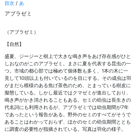
目次
/
あ
アブラゼミ
（アブラゼミ）
【自然】
盛夏、ジージーと樹上で大きな鳴き声をあげ存在感がひと
しおなのがこのアブラゼミ。まさに夏を代表する昆虫の一
つ。市域の都心部では極めて個体数も多く、1本の木に一
見して10頭以上も付いているのを目にする。その成虫は羽
がまだら模様のある焦げ茶色のため、とまっている樹皮に
擬態している。しかし最近ではクマゼミが進出しており、
鳴き声がかき消されることもある。セミの幼虫は長生きの
代名詞にも利用されるが、アブラゼミでは幼虫期間が7年
であったという報告がある。野外のセミのすべてがそうで
あることはわかっておらず、ほかのセミの幼虫期間ととも
に調査の必要性が指摘されている。写真は羽化の様子。