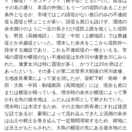
イ（横堤）・ヨコテツツミ（横手堤）ともいった。霞堤は
その名の通り、本流の外側にもう一つの堤防のあることが
条件となるが、市域ではこの請堤がない差口のみの不連続
堤も霞堤と呼ぶことが多い。請堤も差口も設けず、溜池の
余水捌けのように一定の長さだけ堤防上面を低くした堤防
を、野見（高橋地区）、宗定・中切（上郷地区）では乗越
堤とか水越堤といった。増水した余水をここから堤防外へ
排水する施設であり、これも不連続堤の一種といえる。市
域の霞堤や横堤のない不連続堤は矢作川や逢妻女川にみら
れた。逢妻女川は特に霞堤が多く、かつては20か所ほど
あったという。その多くが第二次世界大戦後の河川改修、
土地改良事業によって姿を消したが、堤町下町・前林・本
田・大島・中田・駒場新田（高岡地区）には、現在も差口
または横堤が残っている。増水時の余水が横堤によって導
かれる先の遊水地は、ふだんは水田として耕されていた。
増水時には水没するため、その土地の所有者にすれば迷惑
な話であるが、豪雨によって流れ込んできた上流側の余水
は山土や耕土を巻き込んで一定期間滞留するため、耕地に
は沃土がもたらされた。大島の横堤の先にある遊水地の土