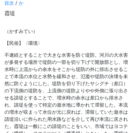
目次
/
か
霞堤
（かすみてい）
【民俗】〈環境〉
不連続とすることで大きな水害を防ぐ堤防。河川の大水害
が多発する場所で堤防の一部を切り下げて開放部とし、増
水時に上流からの余水をそこから堤防の外に排出させるこ
とで本流の水位と水勢を緩和させ、氾濫や堤防の決壊を未
然に防ぐようにした。堤防を切り下げたサシグチ（差口）
の下流側の堤防を、上流側の堤防よりやや外側に張り出さ
せる請堤とすることで、増水時の余水は差口から排水さ
れ、請堤を使って特定の遊水地に導かれて滞留した。本流
の増水が収まって水位が元に戻れば、滞留していた遊水は
請堤沿いに作られた用水路などを介して再び本流に戻され
た。霞堤は一般にこの請堤のことをいい、市域ではヨコテ