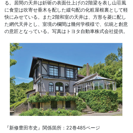
る。居間の天井は釿斫の表面仕上げの2階梁を表し山荘風
に食堂は吹寄せ垂木を配した緩勾配の化粧屋根裏として軽
快にみせている。また2階和室の天井は、方形を菱に配し
た網代天井とし、室境の欄間は幾何学模様で、伝統と創意
の意匠となっている。写真はトヨタ自動車株式会社提供。
『新修豊田市史』関係箇所：22巻485ページ