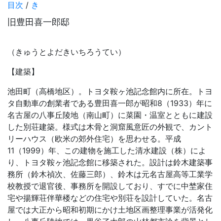
目次
/
き
旧豊田喜一郎邸
（きゅうとよだきいちろうてい）
【建築】
池田町（高橋地区）。トヨタ鞍ヶ池記念館内に所在。トヨ
タ自動車の創業者である豊田喜一郎が昭和8（1933）年に
名古屋の八事丘陵地（南山町）に菜園・温室とともに建設
した別荘建築。様式は木骨と洞窟風意匠の外観で、カント
リーハウス（欧米の郊外住宅）を思わせる。平成
11（1999）年、この建物を施工した清水建設（株）によ
り、トヨタ鞍ヶ池記念館に移築された。設計は鈴木建築事
務所（鈴木禎次、佐藤三郎）、鈴木は元名古屋高等工業学
校教授で退官後、事務所を開設しており、すでに中埜家住
宅や揚輝荘伴華楼などの住宅や別荘を設計していた。名古
屋では大正から昭和初期にかけ土地区画整理事業が活発化