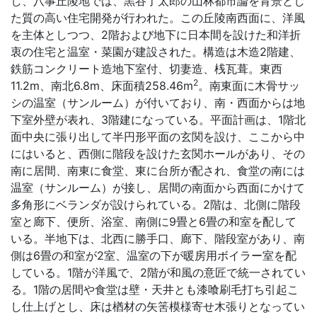
し、八事丘陵地では、黒谷了太郎の山林都市論を背景とし
た質の高い住宅開発が行われた。この丘陵南西面に、洋風
を主体としつつ、2階および地下に日本間を設けた和洋折
衷の住宅と温室・菜園が建設された。構造は木造2階建、
鉄筋コンクリート造地下室付、切妻造、桟瓦葺。東西
2
11.2m、南北6.8m、床面積258.46m
。南東面に木骨サッ
シの温室（サンルーム）が付いており、南・西面からは地
下室外壁が表れ、3階建になっている。平面計画は、1階北
面中央に張り出して半円形平面の玄関を設け、ここから中
にはいると、西側に階段を設けた玄関ホールがあり、その
南に居間、南東に食堂、東に台所が配され、食堂の南には
温室（サンルーム）が接し、居間の南面から西面にかけて
多角形にベランダが設けられている。2階は、北側に階段
室と廊下、便所、浴室、南側に9畳と6畳の和室を配して
いる。半地下は、北西に勝手口、廊下、階段室があり、南
側は6畳の和室が2室、温室の下が暖房用ボイラー室を配
している。1階が洋風で、2階が和風の意匠で統一されてい
る。1階の居間や食堂は壁・天井とも漆喰刷毛打ち引起こ
し仕上げとし、床は楢材の矢筈模様寄せ木張りとなってい