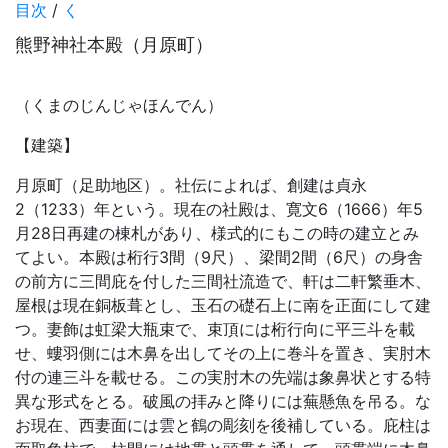
目次
/
く
熊野神社本殿（月原町）
（くまのじんじゃほんでん）
【建築】
月原町（足助地区）。社伝によれば、創建は貞永
2（1233）年という。現在の社殿は、寛文6（1666）年5
月28日再建の棟札があり、様式的にもこの時の建立とみ
てよい。本殿は桁行3間（9尺）、梁間2間（6尺）の身舎
の前方に三間庇を付した三間社流造で、軒は二軒繁垂木、
屋根は現在銅板葺とし、玉石の礎石上に南を正面にして建
つ。妻飾は虹梁大瓶束で、束頂には桁行向に平三斗を載
せ、螻羽側には木鼻を出してその上に巻斗を置き、実肘木
付の連三斗を載せる。この実肘木の先端は象鼻状とする特
異な形式をとる。破風の拝みと降りには蕪懸魚を吊る。な
お現在、西妻面には雲と鶴の彫刻を後補している。庇柱は