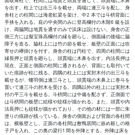
面取角柱で、柱間には地貫と頭貫を通して、頭貫端に木鼻
を出す。柱上では出三斗を載せ、両端に連三斗を配し、身
舎柱との柱間には海老虹梁を架け、中2 本では斗栱背面に
手挟を入れる。庇の中央間のみに登高欄付の木階6 級を設
け、両脇間は地貫を通すのみで浜床は設けない。身舎の正
側三方には擬宝珠高欄付の縁を廻らし、側面縁の後端に脇
障子を造る。脇柱上には竹の節を載せ、板壁の正面には吹
寄せの襷掛けを付す。身舎の柱は円柱で、四周の柱間には
縁長押と頭貫を廻らし、頭貫端に木鼻を出す。内法長押は
現在、正面と側面の柱間に通されるが、背面にも取付いて
いた痕跡が柱に残る。四隅の柱上には実肘木付の出三斗を
載せるが、螻羽側は連三斗とし、頭貫端の木鼻上に巻斗を
置いて連三斗の肘木を受ける。四隅以外の柱上には実肘木
付の平三斗を載せる。斗栱間には中備を配さず、正側面で
は斗栱間の板壁に絵様や紋様が描かれる。また、頭貫や内
法長押にも紋様が描かれており、その他の材には一部に朱
塗りの痕跡が残っている。身舎の側面および背面の各柱間
は、横板壁とし、正面の各柱間は敷鴨居間に嵌め殺しの格
子戸を入れ、この奥の梁行1 間を外陣とする。外陣は床を