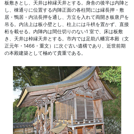
板敷きとし、天井は棹縁天井とする。身舎の後半は内陣と
し、棟通りに位置する内陣正面の各柱間には縁長押・敷
居・鴨居・内法長押を通し、方立を入れて両開き板唐戸を
吊る。内法上は板小壁とし、柱上には斗栱を置かず、直接
桁を載せる。内陣内は間仕切りのない1 室で、床は板敷
き、天井は棹縁天井とする。市内では足助八幡宮本殿（文
正元年・1466・重文）に次ぐ古い遺構であり、近世前期
の本殿建築として極めて貴重である。