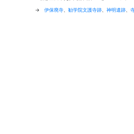
→
伊保廃寺
、
勧学院文護寺跡
、
神明遺跡
、