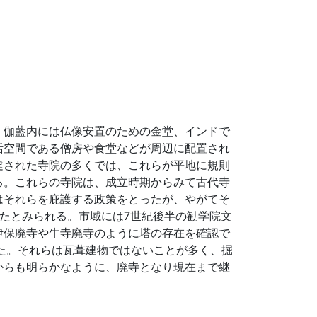
。伽藍内には仏像安置のための金堂、インドで
活空間である僧房や食堂などが周辺に配置され
建された寺院の多くでは、これらが平地に規則
る。これらの寺院は、成立時期からみて古代寺
はそれらを庇護する政策をとったが、やがてそ
したとみられる。市域には7世紀後半の勧学院文
伊保廃寺や牛寺廃寺のように塔の存在を確認で
た。それらは瓦葺建物ではないことが多く、掘
からも明らかなように、廃寺となり現在まで継