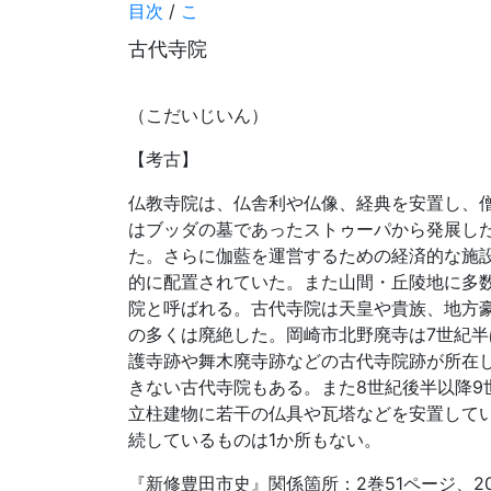
目次
/
こ
古代寺院
（こだいじいん）
【考古】
仏教寺院は、仏舎利や仏像、経典を安置し、
はブッダの墓であったストゥーパから発展し
た。さらに伽藍を運営するための経済的な施
的に配置されていた。また山間・丘陵地に多
院と呼ばれる。古代寺院は天皇や貴族、地方
の多くは廃絶した。岡崎市北野廃寺は7世紀半
護寺跡や舞木廃寺跡などの古代寺院跡が所在
きない古代寺院もある。また8世紀後半以降
立柱建物に若干の仏具や瓦塔などを安置して
続しているものは1か所もない。
『新修豊田市史』関係箇所：2巻51ページ、20