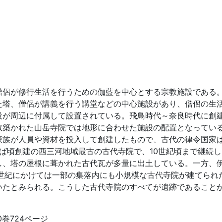
僧侶が修行生活を行うための伽藍を中心とする宗教施設である
た塔、僧侶が講義を行う講堂などの中心施設があり、僧侶の生
設が周辺に付属して設置されている。飛鳥時代～奈良時代に創
数築かれた山岳寺院では地形に合わせた施設の配置となってい
豪族が人員や資材を投入して創建したもので、古代の律令国家
ば頃創建の西三河地域最古の古代寺院で、10世紀頃まで継続
し、塔の屋根に葺かれた古代瓦が多量に出土している。一方、
9世紀にかけては一部の集落内にも小規模な古代寺院が建てられ
いたとみられる。こうした古代寺院のすべてが遺跡であること
巻724ページ