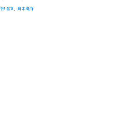
寺部遺跡
、
舞木廃寺