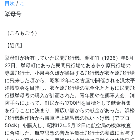
目次
/
こ
挙母号
（ころもごう）
【近代】
挙母町が所有していた民間飛行機。昭和11（1936）年8月
27日、挙母町にあった民間飛行場である衣ケ原飛行場の
専属飛行士、小泉喜久雄が操縦する飛行機が衣ケ原飛行場
に飛来した頃から、昭和12年に名古屋で開催される汎太平
洋博覧会を目指し、衣ケ原飛行場の完全化とともに民間飛
行機挙母号の購入が計画された。青年団や在郷軍人会、消
防手らによって、町民から1700円を目標として献金募集
を行うことに決まり、幅広い層からの献金があった。浜松
飛行機製作所から海軍陸上練習機の払い下げ機（アブロ
504K）を購入し、昭和12年5月12日に航空局の機体検査
に合格した。航空思想の普及や郷土飛行士の養成に寄与す