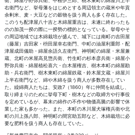
衛、綿屋小野弥兵衛、中根伊三郎、樹木東町の綿屋川上半
右衛門など、挙母藩をはじめとする周辺領主の蔵米や年貢
余剰米、麦・大豆などの穀物を扱う商人も多く存在した。
このうち配津屋八十吉と木綿屋重吉は、未遂に終わったも
のの加茂一揆の際に一揆勢の標的となっている。挙母やそ
の周辺地域では木綿栽培が盛んで、城下には南町の吉田屋
（藤屋）吉田家・枡田屋幸右衛門、中町の油屋利重郎・配
津屋成田儀助・綿屋余語久左衛門、神明町の綿屋・米屋兼
蔵、北町の米屋高見惣兵衛、竹生町の杉本彦兵衛・綿屋小
野弥兵衛・綿屋植松喜六・白木屋権吉、樹木本町の綿屋勘
助・兵右衛門、樹木東町の綿屋鉄蔵・鈴木屋文蔵・綿屋川
上半右衛門など、綿や木綿を扱う商人が多数存在してい
た。繰綿商人たちは、安政7（1860）年に仲間を結成し、
取り締まりのために挙母下町・樹木などの取締方や行事役
を定めているが、幕末の綿作の不作や物価高騰の影響で休
業した家も多かった。また、本町の木川屋犬塚権兵衛や北
町の川上孫八郎、神明町の間宮助五郎など、木綿栽培に必
要な肥料を扱う商人も存在していた。