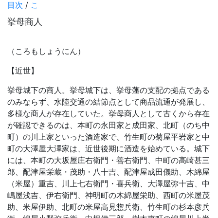
目次
/
こ
挙母商人
（ころもしょうにん）
【近世】
挙母城下の商人。挙母城下は、挙母藩の支配の拠点である
のみならず、水陸交通の結節点として商品流通が発展し、
多様な商人が存在していた。挙母商人として古くから存在
が確認できるのは、本町の永田家と成田家、北町（のち中
町）の川上家といった酒造家で、竹生町の菊屋平岩家と中
町の大澤屋大澤家は、近世後期に酒造を始めている。城下
には、本町の大坂屋庄右衛門・善右衛門、中町の高崎甚三
郎、配津屋栄蔵・茂助・八十吉、配津屋成田儀助、木綿屋
（米屋）重吉、川上七右衛門・喜兵衛、大澤屋弥十吉、中
嶋屋浅吉、伊右衛門、神明町の木綿屋栄助、西町の米屋茂
助、米屋伊助、北町の米屋高見惣兵衛、竹生町の杉本彦兵