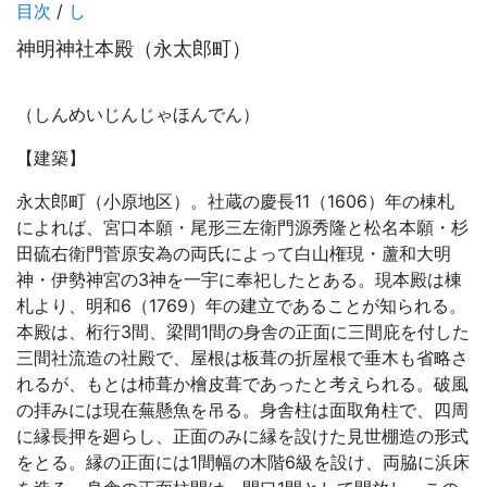
目次
/
し
神明神社本殿（永太郎町）
（しんめいじんじゃほんでん）
【建築】
永太郎町（小原地区）。社蔵の慶長11（1606）年の棟札
によれば、宮口本願・尾形三左衛門源秀隆と松名本願・杉
田硫右衛門菅原安為の両氏によって白山権現・蘆和大明
神・伊勢神宮の3神を一宇に奉祀したとある。現本殿は棟
札より、明和6（1769）年の建立であることが知られる。
本殿は、桁行3間、梁間1間の身舎の正面に三間庇を付した
三間社流造の社殿で、屋根は板葺の折屋根で垂木も省略さ
れるが、もとは杮葺か檜皮葺であったと考えられる。破風
の拝みには現在蕪懸魚を吊る。身舎柱は面取角柱で、四周
に縁長押を廻らし、正面のみに縁を設けた見世棚造の形式
をとる。縁の正面には1間幅の木階6級を設け、両脇に浜床