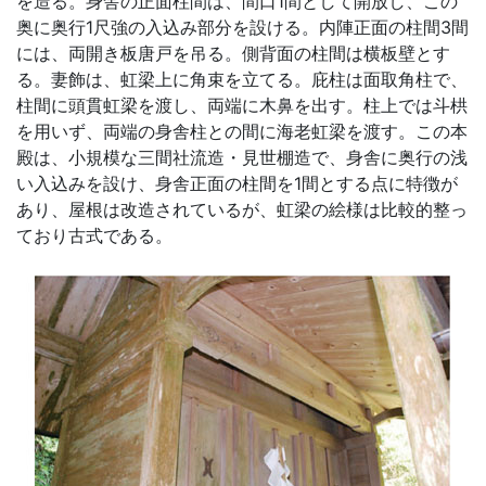
を造る。身舎の正面柱間は、間口1間として開放し、この
奥に奥行1尺強の入込み部分を設ける。内陣正面の柱間3間
には、両開き板唐戸を吊る。側背面の柱間は横板壁とす
る。妻飾は、虹梁上に角束を立てる。庇柱は面取角柱で、
柱間に頭貫虹梁を渡し、両端に木鼻を出す。柱上では斗栱
を用いず、両端の身舎柱との間に海老虹梁を渡す。この本
殿は、小規模な三間社流造・見世棚造で、身舎に奥行の浅
い入込みを設け、身舎正面の柱間を1間とする点に特徴が
あり、屋根は改造されているが、虹梁の絵様は比較的整っ
ており古式である。