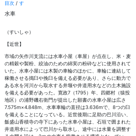
目次
/
す
水車
（すいしゃ）
【近世】
市域の矢作川支流には水車小屋（車屋）が点在し、米・麦
の精穀や製粉、絞油のための綿実の粉砕などに使用されて
いた。水車小屋には木製の車輪のほかに、車輪に連結して
稼働させる搗臼や挽臼を備える必要があり、さらに動力で
ある水を河川から取水する井堰や井道用水などの土木施設
を備える必要があった。寛政7（1795）年、四郷村（猿投
地区）の浦野磯右衛門が提出した願書の水車小屋は広さ
7.575m×4.848m、水車車輪の直径は3.636mで、8つの臼
を備えることになっている。近世後期に足助の巴川沿い、
飯盛山香積寺の寺下にあった水車小屋は、石垣で囲まれた
井道用水によって巴川から取水し、途中には水量を調整す