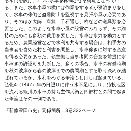
る水門を設け、2つの水車を稼働させる構造となってい
る。また、水車小屋の横には作業をする者が寝泊まりをし
て、水車の稼働と盗難防止を監視する見張小屋が必要であ
り、そのほか大篩、唐箕、千石通し、杵などの道具類を必
要とした。このような水車小屋の設営のみならず、その維
持のためにも多額の費用を要した。水車は水力を動力とす
るため、農業経営などで水利を共有する場合は、相手方の
当事者を含めた村と利害を調整し、水車稼ぎに対する合意
を得る必要があった。領主側も当事者間の合意を前提に水
車稼ぎの許認可を判断した。多くの場合、水車の稼働時期
を秋の彼岸から春の彼岸までの農閑期とする取り決めが結
ばれているが、水利をめぐる争論もしばしば起きている。
弘化4（1847）年の日照りに伴う水不足により、猿投地区
を流れる籠川の水車の持ち主作兵衛と四郷村との間で起き
た争論はその一例である。
『新修豊田市史』関係箇所：3巻322ページ