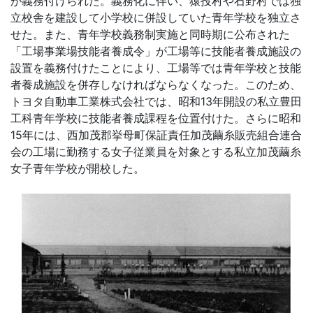
が義務付けられた。義務化に伴い、猿投村や石野村では独
立校舎を建設して小学校に併設していた青年学校を独立さ
せた。また、青年学校義務制実施と同時期に公布された
「工場事業場技能者養成令」が工場等に技能者養成施設の
設置を義務付けたことにより、工場等では青年学校と技能
者養成施設を併存しなければならなくなった。このため、
トヨタ自動車工業株式会社では、昭和13年開設の私立豊田
工科青年学校に技能者養成課程を位置付けた。さらに昭和
15年には、西加茂郡挙母町保証責任加茂繭糸販売組合連合
会の工場に勤務する女子従業員を対象とする私立加茂繭糸
女子青年学校が開校した。