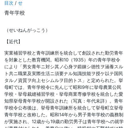
目次
/
せ
青年学校
（せいねんがっこう）
【近代】
実業補習学校と青年訓練所を統合して創設された勤労青年
を対象とした教育機関。昭和10（1935）年の青年学校令
により「男女青年ニ対シ其ノ心身ヲ鍛錬シ徳性ヲ涵養スル
ト共ニ職業及実際生活ニ須要ナル知識技能ヲ授ケ以テ国民
タルノ資質ヲ向上セシムルヲ目的トス」と定められた。挙
母町では、青年学校令に先んじて昭和9年に挙母農業公民
学校・挙母裁縫補習学校・挙母商業専修学校を統合した愛
知県挙母青年学校が開設された（写真：年代未詳）。青年
学校令公布後は、挙母青年訓練所を統合して挙母町立挙母
青年学校と改称した。昭和14年から男子青年学校の義務制
が実施され、12歳から19歳の勤労男子は青年学校への就学