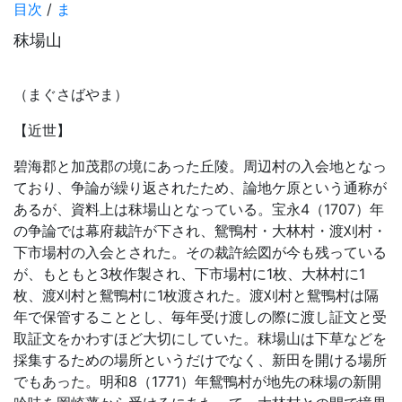
目次
/
ま
秣場山
（まぐさばやま）
【近世】
碧海郡と加茂郡の境にあった丘陵。周辺村の入会地となっ
ており、争論が繰り返されたため、論地ケ原という通称が
あるが、資料上は秣場山となっている。宝永4（1707）年
の争論では幕府裁許が下され、鴛鴨村・大林村・渡刈村・
下市場村の入会とされた。その裁許絵図が今も残っている
が、もともと3枚作製され、下市場村に1枚、大林村に1
枚、渡刈村と鴛鴨村に1枚渡された。渡刈村と鴛鴨村は隔
年で保管することとし、毎年受け渡しの際に渡し証文と受
取証文をかわすほど大切にしていた。秣場山は下草などを
採集するための場所というだけでなく、新田を開ける場所
でもあった。明和8（1771）年鴛鴨村が地先の秣場の新開