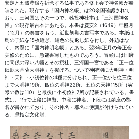
安定と五穀豊穣を祈念する仏事である修正会で神名帳が奉
唱された。現存する「国内神名帳」は20余国確認されて
おり、三河国はその一つで、猿投神社本は「三河国神名
帳」の現存最古本にあたる。本書は慶安2（1649）年極月
（12月）の奥書をもつ、近世初期の書写本である。本紙は
鳥の子紙を15枚継ぎ、紺色の見返し紙を付し、外題はな
く、内題に「国内神明名帳」とある。翌3年正月の修正会
実修のために、急遽書写したものであろう。冒頭には国府
に関係の深い八幡とその摂社、三河国一宮である「正一位
砥鹿大菩薩大明神」を掲げる。ついで神階別に大明神・明
神・天神・小初位神の4種に分けられ、正一位から従三位
まで大明神19所、四位の明神22所、五位の天神115所（実
際の数は110）と最後に小初位神7所が記載されている。書
式は、1行で上段に神階、中段に神名、下段には鎮座の郡
名が書かれており、その神名・郡名に傍訓が付けられてい
る。県指定文化財。