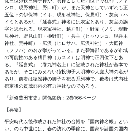
従三位猿投三御子神が、明神として正四位下野社神（ノヤ
シロ、現野神社、野口町）が、また天神としていずれも正
五位下の伊保神（イホ、現射穂神社、保見町）・灰実（ハ
イミとあるが、『延喜式』神名には灰宝とあり、灰宝の誤
字と思われる。現灰宝神社、越戸町）・野見（ノミ、現野
見神社、野見山町・榊野町）・兵主（ヒャウシュ、現兵主
神社、荒井町）・広沢（ヒロサハ、広沢神社）・大庭神
（ヲフバ）の名が挙がっている。また碧海郡であるが市域
の可能性のある糟目神（カスメ）は明神で正四位下とあ
る。『延喜式』（巻九神名上）に記載された神社が基本で
あるが、そこにみえない猿投御子大明神や大庭大神の名が
あり、前者は猿投神の御子を祀る系列神で、後者は式内社
撰定後の賀茂郡内の有力神社なのであろう。
『新修豊田市史』関係箇所：2巻166ページ
【典籍】
平安時代以後作成された神社の台帳を「国内神名帳」とい
い、のち中世には、春の訪れの季節に、国家や諸国の国内