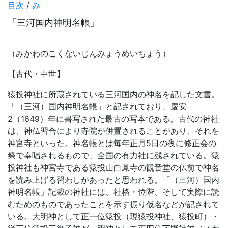
目次
/
み
「三河国内神明名帳」
（みかわのこくないじんみょうめいちょう）
【古代・中世】
猿投神社に所蔵されている三河国内の神名を記した文書。
「（三河）国内神明名帳」と記されており、慶安
2（1649）年に書写された最古の写本である。古代の神社
は、神仏習合により寺院が併置されることがあり、それを
神宮寺といった。神名帳とは毎年正月5日の夜に修正会の
祭で奉唱されるもので、全国の有力社に残されている。猿
投神社も神宮寺である猿投山白鳳寺の観音堂の仏前で神名
を読み上げる習わしがあったと思われる。「（三河）国内
神明名帳」記載の神社には、社格・位階、そして実際に読
むためのものであったことを示す振り仮名などが記されて
いる。大明神として正一位猿投（現猿投神社、猿投町）・