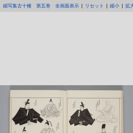
縮写集古十種 第五巻
全画面表示
|
リセット
|
縮小
|
拡