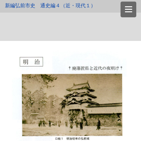
新編弘前市史 通史編４（近・現代１）