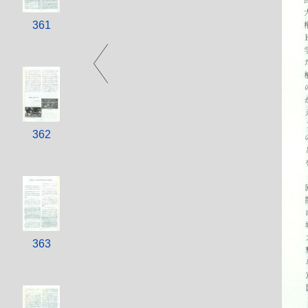
361
362
363