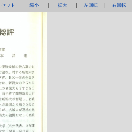
リセット
縮小
拡大
左回転
右回転