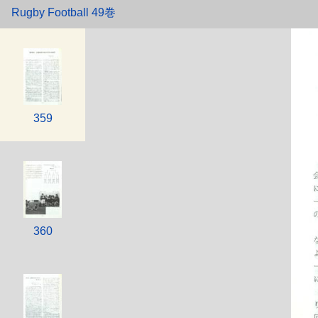
358
Rugby Football 49巻
359
360