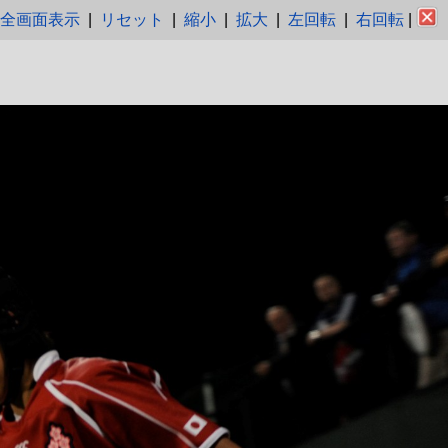
全画面表示
|
リセット
|
縮小
|
拡大
|
左回転
|
右回転
|