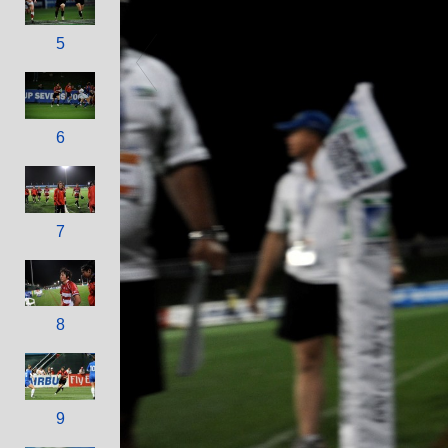
5
6
7
8
9