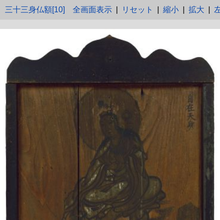
三十三身仏額[10]
全画面表示
|
リセット
|
縮小
|
拡大
|