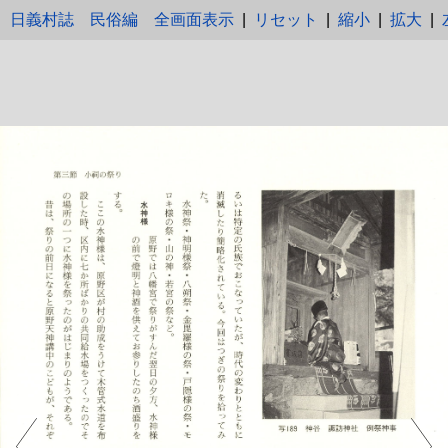
日義村誌 民俗編
全画面表示
|
リセット
|
縮小
|
拡大
|