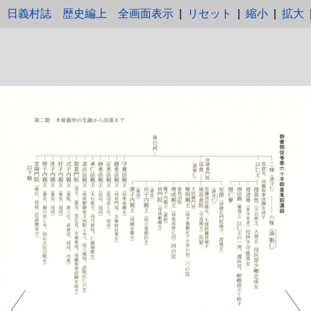
日義村誌 歴史編上
全画面表示
|
リセット
|
縮小
|
拡大