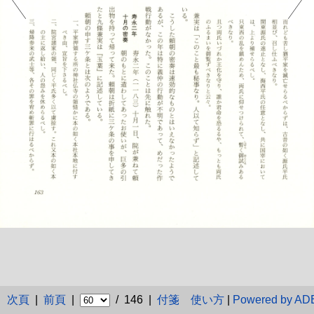
次頁
|
前頁
|
/ 146 |
付箋
使い方
|
Powered by A