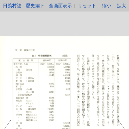
日義村誌 歴史編下
全画面表示
|
リセット
|
縮小
|
拡大