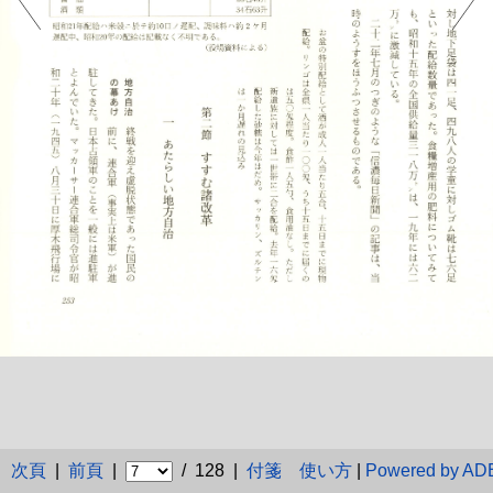
次頁
|
前頁
|
/ 128 |
付箋
使い方
|
Powered by A