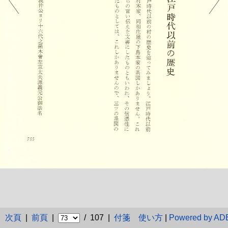
次頁
|
前頁
|
/ 107 |
付箋
使い方
|
Powered by A