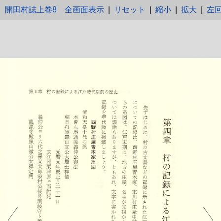
開田村誌上巻8
全画面表示
|
リセット
|
縮小
|
拡大
|
左