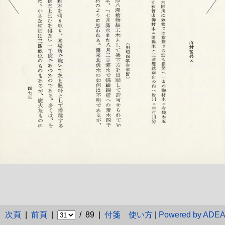
次頁
|
前頁
|
/ 89 |
付箋
使い方
|
Powered by ADE