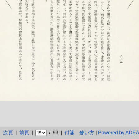
次頁
|
前頁
|
/ 93 |
付箋
使い方
|
Powered by ADE