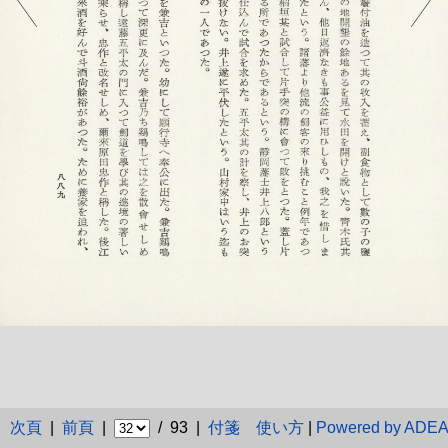
次頁
|
前頁
|
/ 93 |
付箋
使い方
|
Powered by ADE