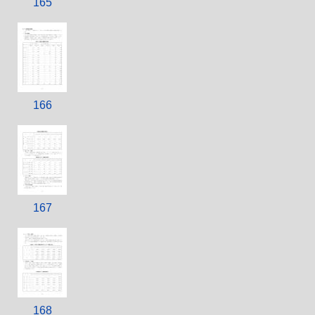
165
166
167
168