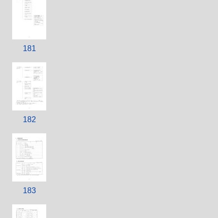
181
182
183