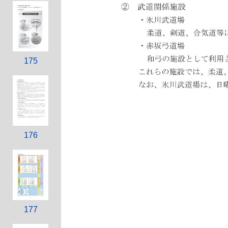
175
176
177