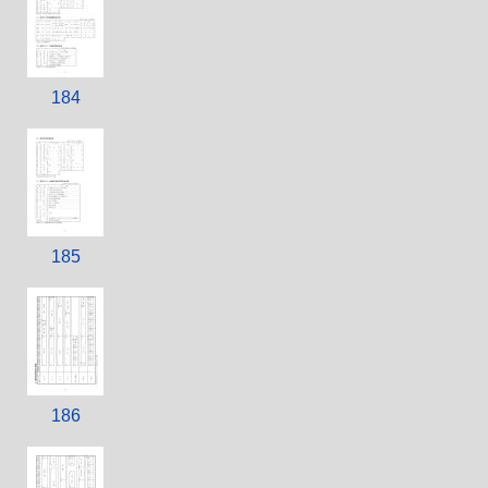
184
185
186