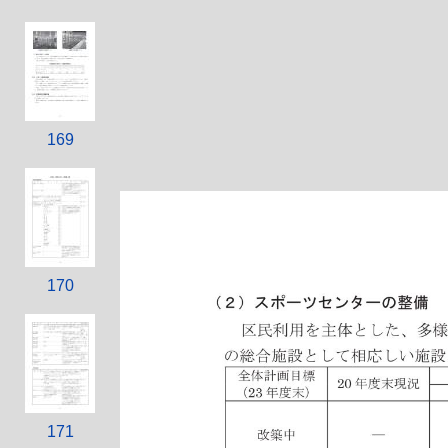
169
170
171