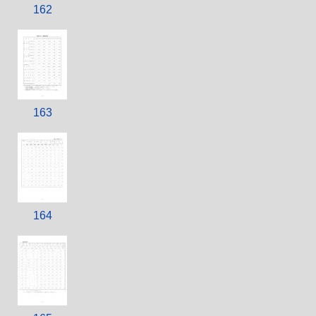
162
163
164