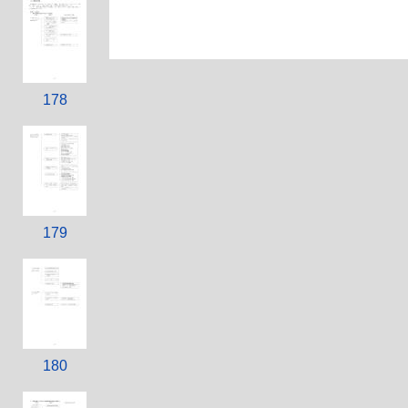
178
179
180