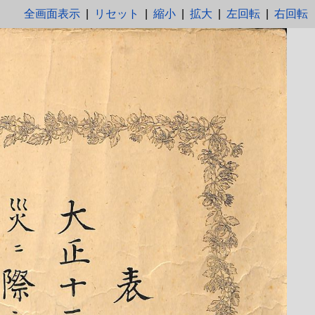
全画面表示
|
リセット
|
縮小
|
拡大
|
左回転
|
右回転