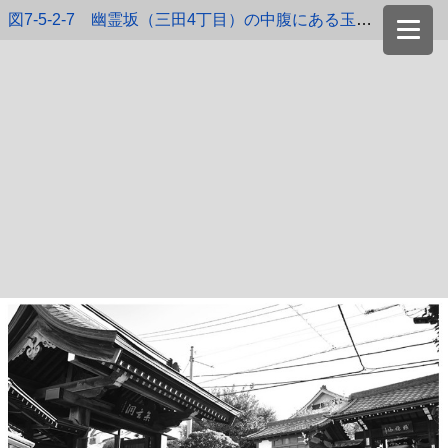
図7-5-2-7 幽霊坂（三田4丁目）の中腹にある玉鳳寺（正面）と仙翁寺（左）