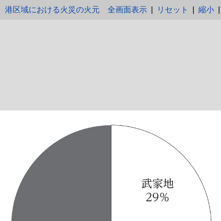
港区域における火災の火元
全画面表示
|
リセット
|
縮小