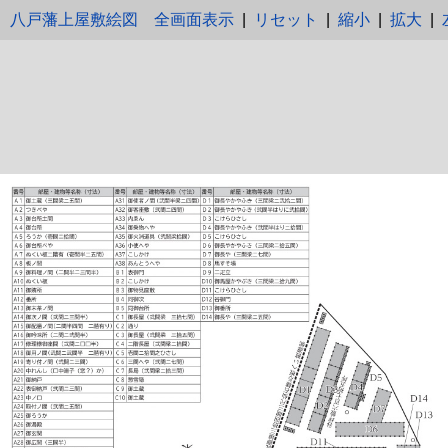
八戸藩上屋敷絵図
全画面表示
|
リセット
|
縮小
|
拡大
|