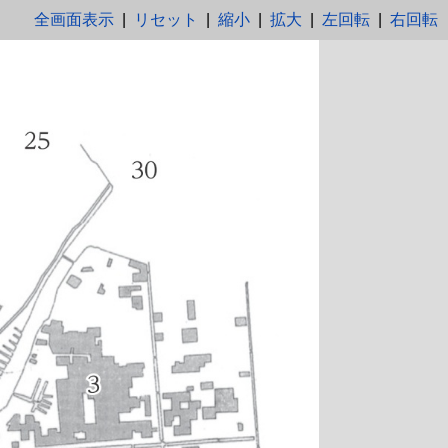
全画面表示
|
リセット
|
縮小
|
拡大
|
左回転
|
右回転