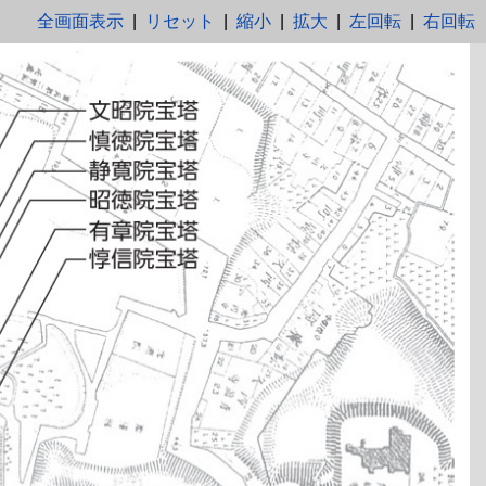
全画面表示
|
リセット
|
縮小
|
拡大
|
左回転
|
右回転