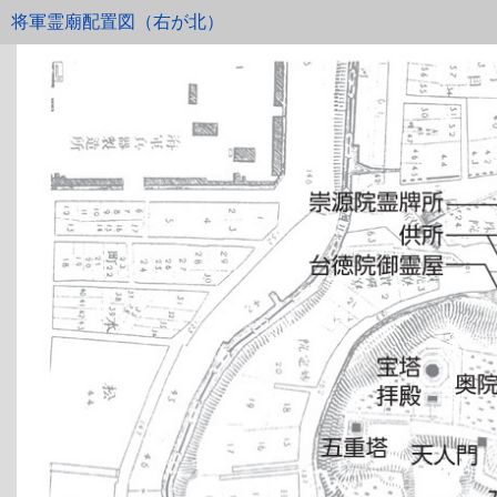
将軍霊廟配置図（右が北）