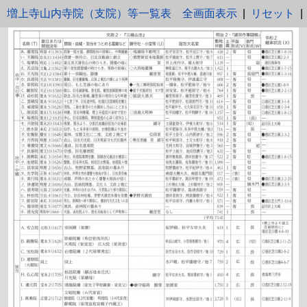
増上寺山内寺院（支院）等一覧表
全画面表示
|
リセット