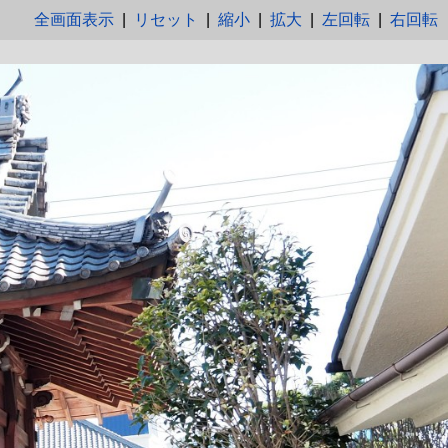
全画面表示
|
リセット
|
縮小
|
拡大
|
左回転
|
右回転