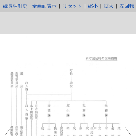
続長柄町史
全画面表示
|
リセット
|
縮小
|
拡大
|
左回転